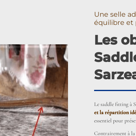
Une selle ad
équilibre e
Les ob
Saddle
Sarze
Le saddle fitting à 
et la répartition id
essentiel pour prés
Contrairement à la 