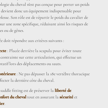
logie du cheval n’est pas conçue pour porter un poids
le devient donc un équipement indispensable pour
lesse. Son rôle est de répartir le poids du cavalier de
r une zone spécifique, réduisant ainsi les risques de
es ou de gênes.
ée doit répondre aux critères suivants :
ecte
: Placée derrière la scapula pour éviter toute
 contrainte sur cette articulation, qui effectue un
atif lors des déplacements ou sauts.
stérieure
: Ne pas dépasser la 18e vertèbre thoracique
fecter la dernière côte du cheval.
 saddle fitting est de préserver la
liberté de
nfort du cheval
tout en assurant la
sécurité
et
ier
.