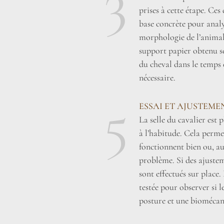
3
prises à cette étape. Ce
base concrète pour analy
morphologie de l’animal 
support papier obtenu se
du cheval dans le temps 
nécessaire.
5
ESSAI ET AJUSTEME
La selle du cavalier est
à l’habitude. Cela perme
fonctionnent bien ou, au
problème. Si des ajustem
sont effectués sur place. 
testée pour observer si 
posture et une biomécan