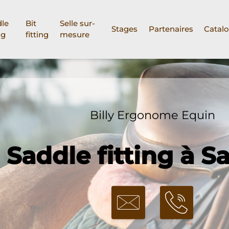
le
Bit
Selle sur-
Stages
Partenaires
Catal
ng
fitting
mesure
Billy Ergonome Equin
Saddle fitting à S