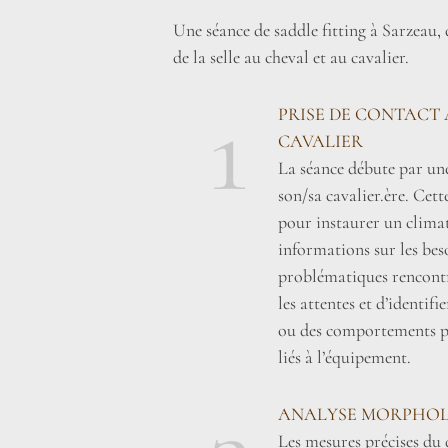
Une séance de saddle fitting à Sarzeau,
de la selle au cheval et au cavalier.
1
PRISE DE CONTACT 
CAVALIER
La séance débute par une
son/sa cavalier.ère. Cett
pour instaurer un climat 
informations sur les beso
problématiques rencontr
les attentes et d’identifi
ou des comportements pa
liés à l’équipement.
ANALYSE MORPHOL
Les mesures précises du 