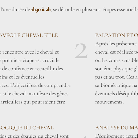
 d’une durée de
1h30 à 2h
, se déroule en plusieurs étapes essentie
2
AVEC LE CHEVAL ET LE
PALPATION ET 
Après les présentat
 rencontre avec le cheval et
cheval est réalisée 
e première étape est cruciale
ou les zones sensib
de confiance et recueillir des
son état physique gl
ins et les éventuelles
pas et au trot. Ces 
ées. L’objectif est de comprendre
sa biomécanique nat
er si le cheval manifeste des gênes
éventuels déséquilib
rticuliers qui pourraient être
mouvements.
OGIQUE DU CHEVAL
ANALYSE DU MA
dos et des épaules du cheval sont
L’équipement actuel