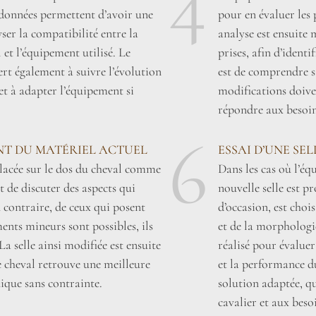
4
s données permettent d’avoir une
pour en évaluer les p
ser la compatibilité entre la
analyse est ensuite 
et l’équipement utilisé. Le
prises, afin d’identi
rt également à suivre l’évolution
est de comprendre si 
et à adapter l’équipement si
modifications doive
répondre aux besoin
6
NT DU MATÉRIEL ACTUEL
ESSAI D’UNE SE
 placée sur le dos du cheval comme
Dans les cas où l’éq
t de discuter des aspects qui
nouvelle selle est p
 contraire, de ceux qui posent
d’occasion, est choi
ents mineurs sont possibles, ils
et de la morphologie
La selle ainsi modifiée est ensuite
réalisé pour évaluer 
le cheval retrouve une meilleure
et la performance du
ique sans contrainte.
solution adaptée, qu
cavalier et aux beso