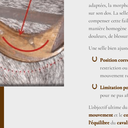
adaptées, la morpho
sur son dos. La sel
compenser cette faib
manière homogène su
douleurs, de blessur
Une selle bien ajust
Position corr
restriction ou
mouvement rot
Limitation po
pour ne pas af
L’objectif ultime du
mouvement
et le
co
l’équilibre
du
caval