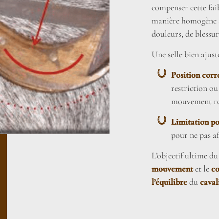
compenser cette faib
manière homogène su
douleurs, de blessur
Une selle bien ajust
Position corr
restriction ou
mouvement rot
Limitation po
pour ne pas af
L’objectif ultime du
mouvement
et le
co
l’équilibre
du
caval