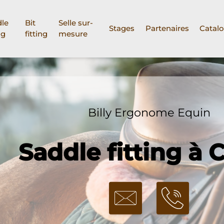
le
Bit
Selle sur-
Stages
Partenaires
Catal
ng
fitting
mesure
Billy Ergonome Equin
Saddle fitting à 