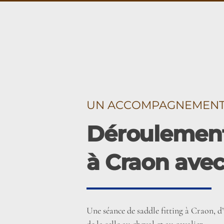
UN ACCOMPAGNEMENT É
Déroulement
à Craon avec
Une séance de saddle fitting à Craon, d
de la selle au cheval et au cavalier.