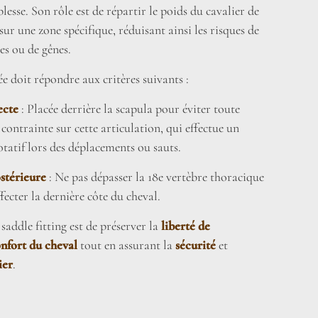
lesse. Son rôle est de répartir le poids du cavalier de
r une zone spécifique, réduisant ainsi les risques de
es ou de gênes.
ée doit répondre aux critères suivants :
ecte
: Placée derrière la scapula pour éviter toute
 contrainte sur cette articulation, qui effectue un
atif lors des déplacements ou sauts.
stérieure
: Ne pas dépasser la 18e vertèbre thoracique
fecter la dernière côte du cheval.
 saddle fitting est de préserver la
liberté de
nfort du cheval
tout en assurant la
sécurité
et
ier
.