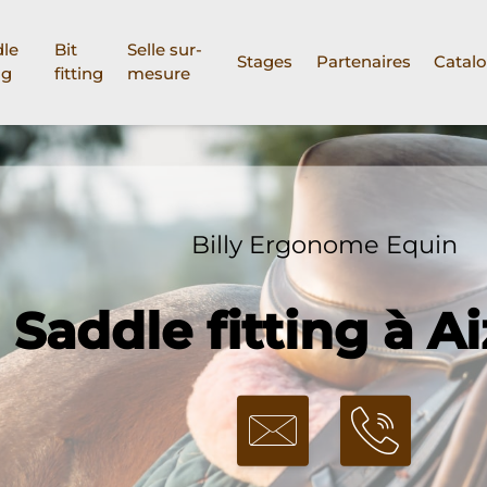
le
Bit
Selle sur-
Stages
Partenaires
Catal
ng
fitting
mesure
Billy Ergonome Equin
Saddle fitting à A