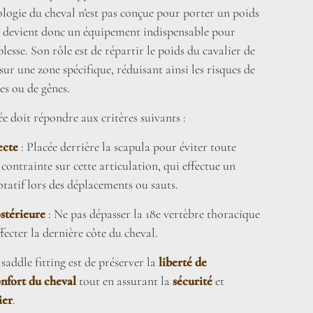
logie du cheval n’est pas conçue pour porter un poids
le devient donc un équipement indispensable pour
lesse. Son rôle est de répartir le poids du cavalier de
r une zone spécifique, réduisant ainsi les risques de
es ou de gênes.
ée doit répondre aux critères suivants :
ecte
: Placée derrière la scapula pour éviter toute
 contrainte sur cette articulation, qui effectue un
atif lors des déplacements ou sauts.
stérieure
: Ne pas dépasser la 18e vertèbre thoracique
fecter la dernière côte du cheval.
 saddle fitting est de préserver la
liberté de
nfort du cheval
tout en assurant la
sécurité
et
ier
.