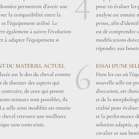
4
s données permettent d’avoir une
pour en évaluer les p
ser la compatibilité entre la
analyse est ensuite 
et l’équipement utilisé. Le
prises, afin d’identi
rt également à suivre l’évolution
est de comprendre si 
et à adapter l’équipement si
modifications doive
répondre aux besoin
6
NT DU MATÉRIEL ACTUEL
ESSAI D’UNE SE
 placée sur le dos du cheval comme
Dans les cas où l’éq
t de discuter des aspects qui
nouvelle selle est p
 contraire, de ceux qui posent
d’occasion, est choi
ents mineurs sont possibles, ils
et de la morphologie
La selle ainsi modifiée est ensuite
réalisé pour évaluer 
le cheval retrouve une meilleure
et la performance du
ique sans contrainte.
solution adaptée, qu
cavalier et aux beso