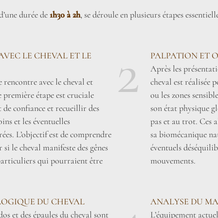
 d’une durée de
1h30 à 2h
, se déroule en plusieurs étapes essentie
2
AVEC LE CHEVAL ET LE
PALPATION ET 
Après les présentat
 rencontre avec le cheval et
cheval est réalisée 
e première étape est cruciale
ou les zones sensib
de confiance et recueillir des
son état physique gl
ins et les éventuelles
pas et au trot. Ces 
ées. L’objectif est de comprendre
sa biomécanique nat
er si le cheval manifeste des gênes
éventuels déséquilib
rticuliers qui pourraient être
mouvements.
OGIQUE DU CHEVAL
ANALYSE DU MA
dos et des épaules du cheval sont
L’équipement actuel