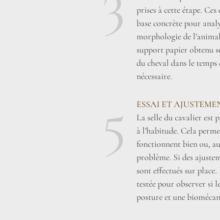
3
prises à cette étape. Ce
base concrète pour analy
morphologie de l’animal 
support papier obtenu se
du cheval dans le temps 
nécessaire.
5
ESSAI ET AJUSTEME
La selle du cavalier est
à l’habitude. Cela perme
fonctionnent bien ou, au
problème. Si des ajustem
sont effectués sur place. 
testée pour observer si 
posture et une biomécan