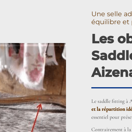
Une selle ad
équilibre e
Les ob
Saddle
Aizen
Le saddle fitting à 
et la répartition id
essentiel pour prés
Contrairement à la 