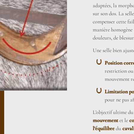
adaptées, la morpho
sur son dos. La sel
compenser cette faib
manière homogène su
douleurs, de blessur
Une selle bien ajust
Position corr
restriction ou
mouvement rot
Limitation po
pour ne pas af
L’objectif ultime du
mouvement
et le
co
l’équilibre
du
caval