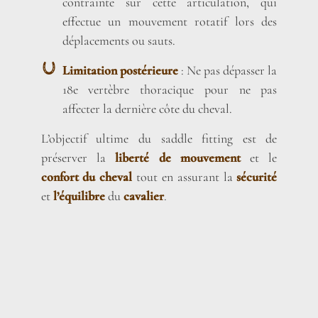
contrainte sur cette articulation, qui
effectue un mouvement rotatif lors des
déplacements ou sauts.
Limitation postérieure
: Ne pas dépasser la
18e vertèbre thoracique pour ne pas
affecter la dernière côte du cheval.
L’objectif ultime du saddle fitting est de
préserver la
liberté de mouvement
et le
confort du cheval
tout en assurant la
sécurité
et
l’équilibre
du
cavalier
.