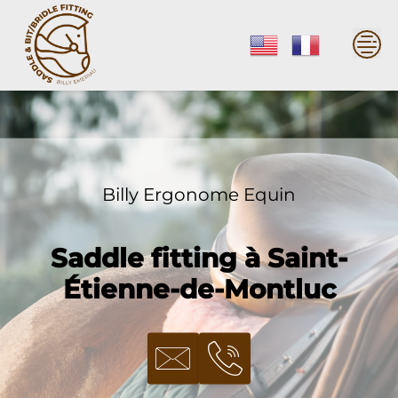
Skip
to
content
Billy Ergonome Equin
Saddle fitting à Saint-
Étienne-de-Montluc