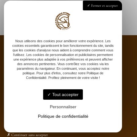
Fermer et accepter
Nous utilisons des cookies pour améliorer votre expérience. Les
cookies essentiels garantissent le bon fonctionnement du site, tandis
que les cookies d'analyse nous aident à comprendre comment vous
l'utilisez. Les cookies de personnalisation et publicitaires permettent
une expérience plus adaptée à vos préférences et peuvent afficher
Accueil
des annonces pertinentes. Vous contrôlez vos cookies via les
paramètres du navigateur. En continuant, vous acceptez notre
Saddle fitting
politique. Pour plus d'infos, consultez notre Politique de
Bit fitting
Confidentialité. Profitez pleinement de votre visite !
Selle sur-mesure
Stages
Tout accepter
Partenaires
Catalogue
Personnaliser
Contact
Politique de confidentialité
Continuer sans accepter