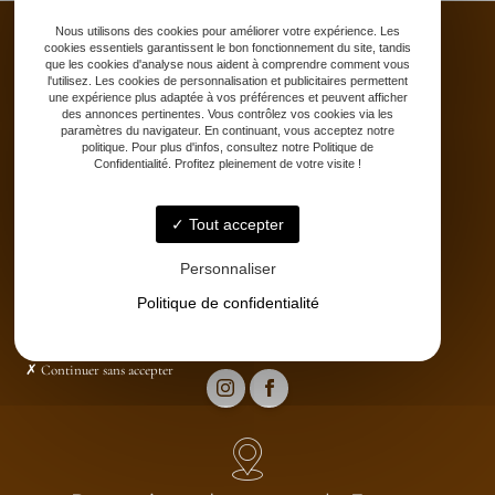
Nous utilisons des cookies pour améliorer votre expérience. Les
cookies essentiels garantissent le bon fonctionnement du site, tandis
que les cookies d'analyse nous aident à comprendre comment vous
l'utilisez. Les cookies de personnalisation et publicitaires permettent
une expérience plus adaptée à vos préférences et peuvent afficher
Accueil
des annonces pertinentes. Vous contrôlez vos cookies via les
Saddle fitting
paramètres du navigateur. En continuant, vous acceptez notre
politique. Pour plus d'infos, consultez notre Politique de
Bit fitting
Confidentialité. Profitez pleinement de votre visite !
Selle sur-mesure
Stages
Tout accepter
Partenaires
Catalogue
Personnaliser
Contact
Politique de confidentialité
Continuer sans accepter