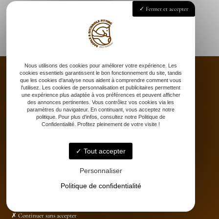
Fermer et accepter
Nous utilisons des cookies pour améliorer votre expérience. Les
cookies essentiels garantissent le bon fonctionnement du site, tandis
que les cookies d'analyse nous aident à comprendre comment vous
l'utilisez. Les cookies de personnalisation et publicitaires permettent
une expérience plus adaptée à vos préférences et peuvent afficher
Accueil
des annonces pertinentes. Vous contrôlez vos cookies via les
paramètres du navigateur. En continuant, vous acceptez notre
Saddle fitting
politique. Pour plus d'infos, consultez notre Politique de
Bit fitting
Confidentialité. Profitez pleinement de votre visite !
Selle sur-mesure
Stages
Tout accepter
Partenaires
Catalogue
Personnaliser
Contact
Politique de confidentialité
Continuer sans accepter