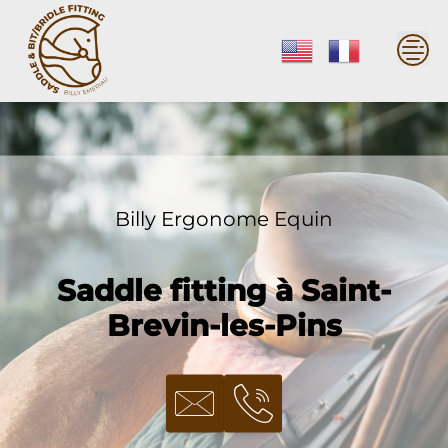
Skip
to
content
Billy Ergonome Equin
Saddle fitting à Saint-
Brevin-les-Pins