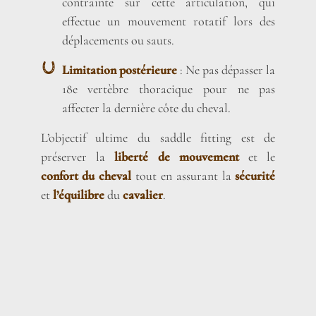
contrainte sur cette articulation, qui
effectue un mouvement rotatif lors des
déplacements ou sauts.
Limitation postérieure
: Ne pas dépasser la
18e vertèbre thoracique pour ne pas
affecter la dernière côte du cheval.
L’objectif ultime du saddle fitting est de
préserver la
liberté de mouvement
et le
confort du cheval
tout en assurant la
sécurité
et
l’équilibre
du
cavalier
.