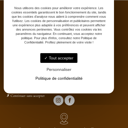
Nous utilisons des cookies pour améliorer votre expérience. Les
cookies essentiels garantissent le bon fonctionnement du site, tandis
que les cookies d'analyse nous aident à comprendre comment vous
l'utilisez. Les cookies de personnalisation et publicitaires permettent
une expérience plus adaptée à vos préférences et peuvent afficher
Accueil
des annonces pertinentes. Vous contrôlez vos cookies via les
Saddle fitting
paramètres du navigateur. En continuant, vous acceptez notre
politique. Pour plus d'infos, consultez notre Politique de
Bit fitting
Confidentialité. Profitez pleinement de votre visite !
Selle sur-mesure
Stages
Tout accepter
Partenaires
Catalogue
Personnaliser
Contact
Politique de confidentialité
Continuer sans accepter