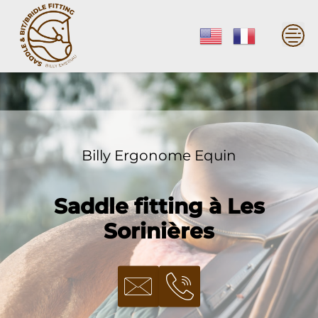
Skip
to
content
Billy Ergonome Equin
Saddle fitting à Les
Sorinières