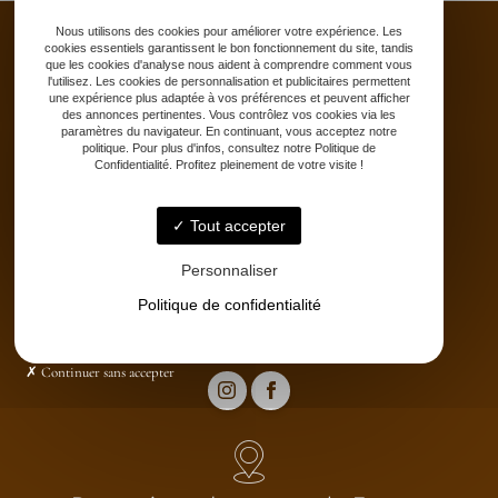
Nous utilisons des cookies pour améliorer votre expérience. Les
cookies essentiels garantissent le bon fonctionnement du site, tandis
que les cookies d'analyse nous aident à comprendre comment vous
l'utilisez. Les cookies de personnalisation et publicitaires permettent
une expérience plus adaptée à vos préférences et peuvent afficher
Accueil
des annonces pertinentes. Vous contrôlez vos cookies via les
Saddle fitting
paramètres du navigateur. En continuant, vous acceptez notre
politique. Pour plus d'infos, consultez notre Politique de
Bit fitting
Confidentialité. Profitez pleinement de votre visite !
Selle sur-mesure
Stages
Tout accepter
Partenaires
Catalogue
Personnaliser
Contact
Politique de confidentialité
Continuer sans accepter