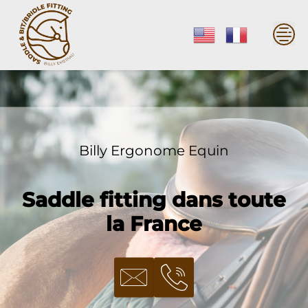
Skip
to
content
Billy Ergonome Equin
Saddle fitting dans toute
la France