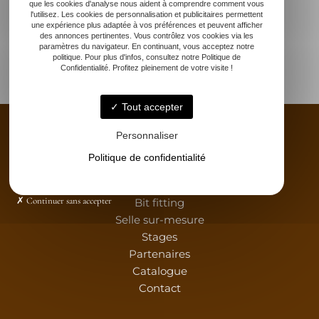
que les cookies d'analyse nous aident à comprendre comment vous
l'utilisez. Les cookies de personnalisation et publicitaires permettent
une expérience plus adaptée à vos préférences et peuvent afficher
des annonces pertinentes. Vous contrôlez vos cookies via les
paramètres du navigateur. En continuant, vous acceptez notre
politique. Pour plus d'infos, consultez notre Politique de
Confidentialité. Profitez pleinement de votre visite !
Tout accepter
Personnaliser
Politique de confidentialité
Accueil
Saddle fitting
Continuer sans accepter
Bit fitting
Selle sur-mesure
Stages
Partenaires
Catalogue
Contact