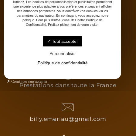
l'utilisez. Les cookies de personnalisation et publicitaires permettent
Stages
une expérience plus adaptée à vos préférences et peuvent afficher
Partenaires
des annonces pertinentes. Vous contrôlez vos cookies via les
paramètres du navigateur. En continuant, vous acceptez notre
Catalogue
politique. Pour plus d'infos, consultez notre Politique de
Confidentialité. Profitez pleinement de votre visite !
Contact
Tout accepter
Personnaliser
Politique de confidentialité
Continuer sans accepter
Prestations dans toute la France
billy.emeriau@gmail.com