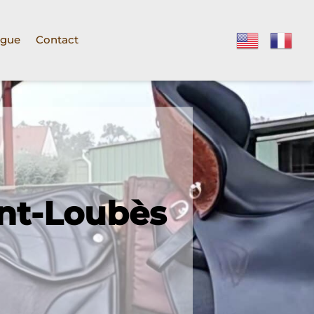
ogue
Contact
int-Loubès