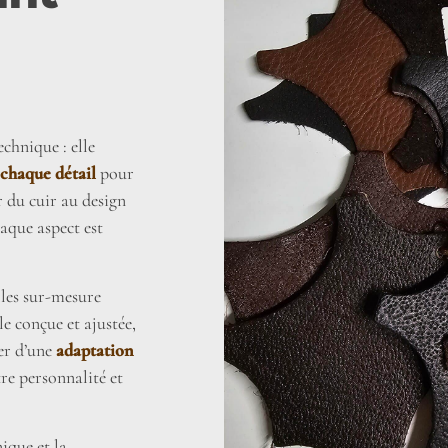
chnique : elle
 chaque détail
pour
r du cuir au design
haque aspect est
elles sur-mesure
lle conçue et ajustée,
rer d’une
adaptation
tre personnalité et
ique et la