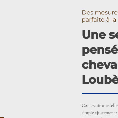
Des mesures
parfaite à l
Une se
pensé
cheval
Loubè
Concevoir une selle
simple ajustement : 