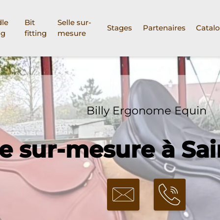
le
Bit
Selle sur-
Stages
Partenaires
Catal
ng
fitting
mesure
Billy Ergonome Equin
le sur-mesure à Sa