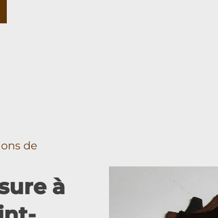
tions de
sure à
int-