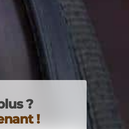
plus ?
nant !