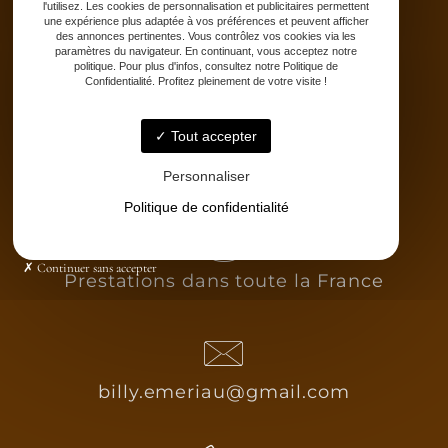
l'utilisez. Les cookies de personnalisation et publicitaires permettent
Stages
une expérience plus adaptée à vos préférences et peuvent afficher
Partenaires
des annonces pertinentes. Vous contrôlez vos cookies via les
paramètres du navigateur. En continuant, vous acceptez notre
Catalogue
politique. Pour plus d'infos, consultez notre Politique de
Confidentialité. Profitez pleinement de votre visite !
Contact
Tout accepter
Personnaliser
Politique de confidentialité
Continuer sans accepter
Prestations dans toute la France
billy.emeriau@gmail.com