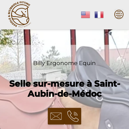
Skip
to
content
Billy Ergonome Equin
Selle sur-mesure à Saint-
Aubin-de-Médoc