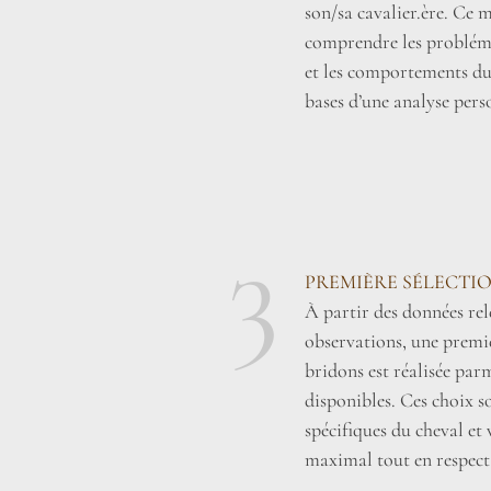
son/sa cavalier.ère. Ce
comprendre les probléma
et les comportements du c
bases d’une analyse pers
3
PREMIÈRE SÉLECTI
À partir des données rele
observations, une premiè
bridons est réalisée par
disponibles. Ces choix so
spécifiques du cheval et 
maximal tout en respect