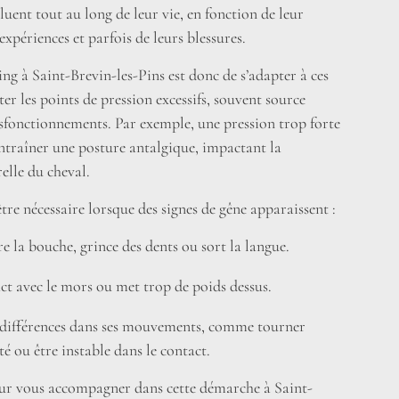
luent tout au long de leur vie, en fonction de leur
 expériences et parfois de leurs blessures.
tting à Saint-Brevin-les-Pins est donc de s’adapter à ces
iter les points de pression excessifs, souvent source
ysfonctionnements. Par exemple, une pression trop forte
entraîner une posture antalgique, impactant la
lle du cheval.
être nécessaire lorsque des signes de gêne apparaissent :
e la bouche, grince des dents ou sort la langue.
tact avec le mors ou met trop de poids dessus.
 différences dans ses mouvements, comme tourner
é ou être instable dans le contact.
r vous accompagner dans cette démarche à Saint-