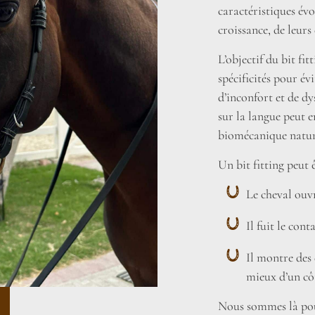
caractéristiques évo
croissance, de leurs
L’objectif du bit fi
spécificités pour év
d’inconfort et de d
sur la langue peut 
biomécanique nature
Un bit fitting peut 
Le cheval ouvr
Il fuit le con
Il montre des
mieux d’un côt
Nous sommes là pou