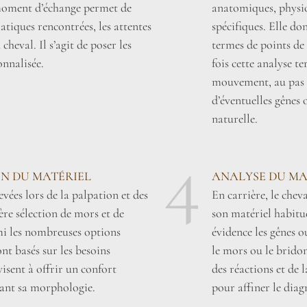
 moment d’échange permet de
anatomiques, physiol
tiques rencontrées, les attentes
spécifiques. Elle do
heval. Il s’agit de poser les
termes de points de 
onnalisée.
fois cette analyse t
mouvement, au pas e
d’éventuelles gênes
naturelle.
4
ON DU MATÉRIEL
ANALYSE DU MA
vées lors de la palpation et des
En carrière, le cheva
re sélection de mors et de
son matériel habitu
mi les nombreuses options
évidence les gênes o
nt basés sur les besoins
le mors ou le bridon
visent à offrir un confort
des réactions et de 
ant sa morphologie.
pour affiner le diag