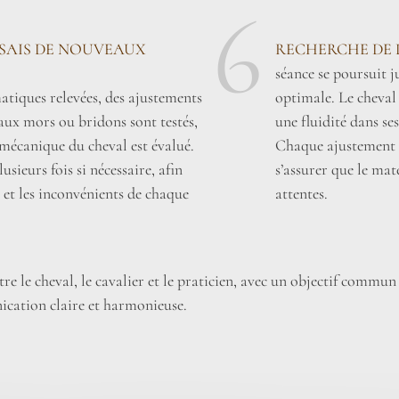
6
SSAIS DE NOUVEAUX
RECHERCHE DE 
séance se poursuit 
tiques relevées, des ajustements
optimale. Le cheval
aux mors ou bridons sont testés,
une fluidité dans se
omécanique du cheval est évalué.
Chaque ajustement e
usieurs fois si nécessaire, afin
s’assurer que le mat
 et les inconvénients de chaque
attentes.
e le cheval, le cavalier et le praticien, avec un objectif commun
cation claire et harmonieuse.