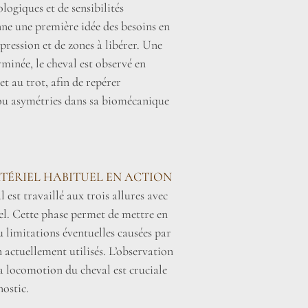
ogiques et de sensibilités
nne une première idée des besoins en
pression et de zones à libérer. Une
erminée, le cheval est observé en
t au trot, afin de repérer
 ou asymétries dans sa biomécanique
TÉRIEL HABITUEL EN ACTION
l est travaillé aux trois allures avec
el. Cette phase permet de mettre en
u limitations éventuelles causées par
 actuellement utilisés. L’observation
la locomotion du cheval est cruciale
nostic.