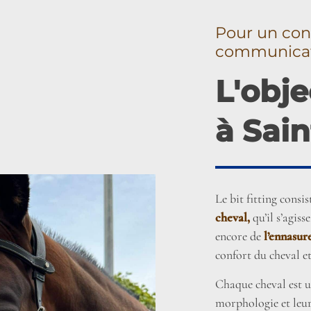
Pour un con
communica
L'obje
à Sain
Le bit fitting consis
cheval,
qu’il s’agiss
encore de
l’ennasur
confort du cheval et
Chaque cheval est u
morphologie et leu