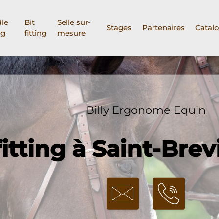
le
Bit
Selle sur-
Stages
Partenaires
Catal
ng
fitting
mesure
Billy Ergonome Equin
fitting à Saint-Brev