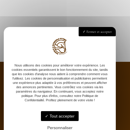
Fermer et accepter
Nous utilisons des cookies pour améliorer votre expérience. Les
cookies essentiels garantissent le bon fonctionnement du site, tandis
que les cookies d'analyse nous aident à comprendre comment vous
l'utilisez. Les cookies de personnalisation et publicitaires permettent
une expérience plus adaptée à vos préférences et peuvent afficher
Accueil
des annonces pertinentes. Vous contrôlez vos cookies via les
paramètres du navigateur. En continuant, vous acceptez notre
Saddle fitting
politique. Pour plus d'infos, consultez notre Politique de
Confidentialité. Profitez pleinement de votre visite !
Bit fitting
Selle sur-mesure
Stages
Tout accepter
Partenaires
Personnaliser
Catalogue