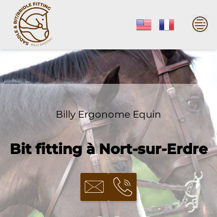
Skip
to
content
Billy Ergonome Equin
Bit fitting à Nort-sur-Erdre