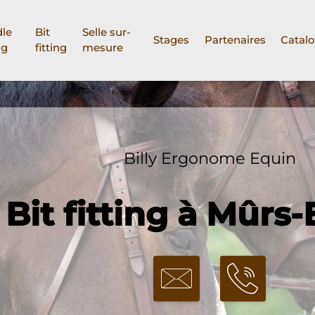
le
Bit
Selle sur-
Stages
Partenaires
Catal
ng
fitting
mesure
Billy Ergonome Equin
Bit fitting à Mûrs