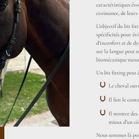
caractéristiques évo
croissance, de leurs
L’objectif du bit fi
spécificités pour év
d’inconfort et de d
sur la langue peut 
biomécanique nature
Un bit fitting peut 
Le cheval ouvr
Il fuit le con
Il montre des
mieux d’un côt
Nous sommes là pou