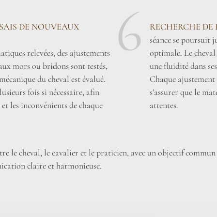
6
SSAIS DE NOUVEAUX
RECHERCHE DE 
séance se poursuit 
tiques relevées, des ajustements
optimale. Le cheval
aux mors ou bridons sont testés,
une fluidité dans se
omécanique du cheval est évalué.
Chaque ajustement e
usieurs fois si nécessaire, afin
s’assurer que le mat
 et les inconvénients de chaque
attentes.
e le cheval, le cavalier et le praticien, avec un objectif commun
cation claire et harmonieuse.