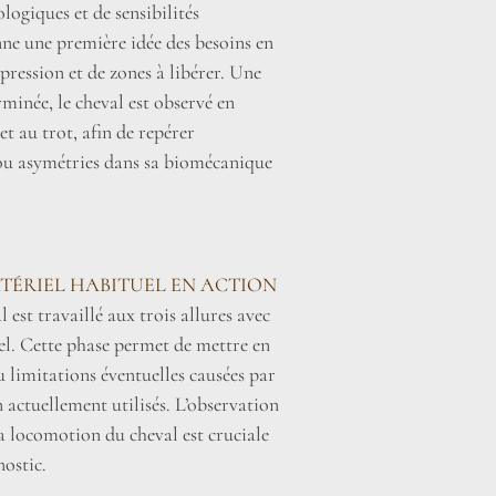
ogiques et de sensibilités
nne une première idée des besoins en
pression et de zones à libérer. Une
erminée, le cheval est observé en
t au trot, afin de repérer
 ou asymétries dans sa biomécanique
TÉRIEL HABITUEL EN ACTION
l est travaillé aux trois allures avec
el. Cette phase permet de mettre en
u limitations éventuelles causées par
 actuellement utilisés. L’observation
la locomotion du cheval est cruciale
nostic.