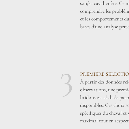
son/sa cavalier.ère. Ce
comprendre les probléma
et les comportements du c
bases d’une analyse pers
3
PREMIÈRE SÉLECTI
À partir des données rele
observations, une premiè
bridons est réalisée par
disponibles. Ces choix so
spécifiques du cheval et 
maximal tout en respect