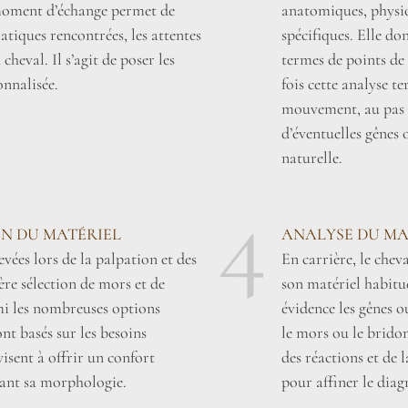
 moment d’échange permet de
anatomiques, physiol
tiques rencontrées, les attentes
spécifiques. Elle do
heval. Il s’agit de poser les
termes de points de 
onnalisée.
fois cette analyse t
mouvement, au pas e
d’éventuelles gênes
naturelle.
4
ON DU MATÉRIEL
ANALYSE DU MA
vées lors de la palpation et des
En carrière, le cheva
re sélection de mors et de
son matériel habitu
mi les nombreuses options
évidence les gênes o
nt basés sur les besoins
le mors ou le bridon
visent à offrir un confort
des réactions et de 
ant sa morphologie.
pour affiner le diag