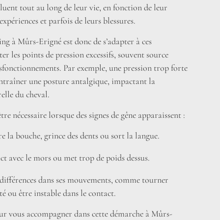
luent tout au long de leur vie, en fonction de leur
 expériences et parfois de leurs blessures.
tting à Mûrs-Erigné est donc de s’adapter à ces
iter les points de pression excessifs, souvent source
ysfonctionnements. Par exemple, une pression trop forte
entraîner une posture antalgique, impactant la
lle du cheval.
être nécessaire lorsque des signes de gêne apparaissent :
e la bouche, grince des dents ou sort la langue.
tact avec le mors ou met trop de poids dessus.
 différences dans ses mouvements, comme tourner
é ou être instable dans le contact.
r vous accompagner dans cette démarche à Mûrs-