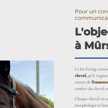
Pour un con
communica
L'obje
à Mûr
Le bit fitting consis
cheval,
qu’il s’agiss
encore de
l’ennasur
confort du cheval et
Chaque cheval est u
morphologie et leu