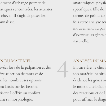
 moment d’échange permet de
anatomiques, physiol
tiques rencontrées, les attentes
spécifiques. Elle do
heval. Il s’agit de poser les
termes de points de 
onnalisée.
fois cette analyse t
mouvement, au pas e
d’éventuelles gênes
naturelle.
4
ON DU MATÉRIEL
ANALYSE DU MA
vées lors de la palpation et des
En carrière, le cheva
re sélection de mors et de
son matériel habitu
mi les nombreuses options
évidence les gênes o
nt basés sur les besoins
le mors ou le bridon
visent à offrir un confort
des réactions et de 
ant sa morphologie.
pour affiner le diag