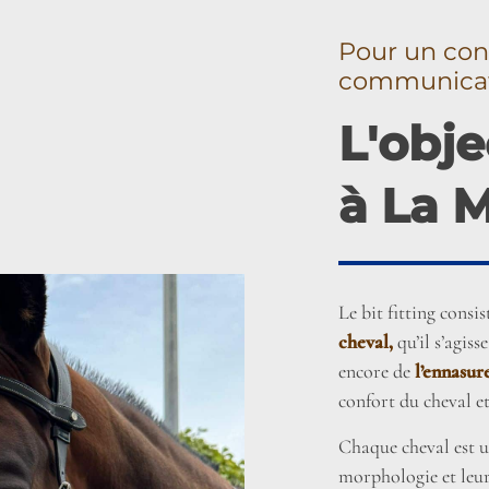
Pour un con
communica
L'obje
à La 
Le bit fitting consis
cheval,
qu’il s’agiss
encore de
l’ennasur
confort du cheval et
Chaque cheval est u
morphologie et leu