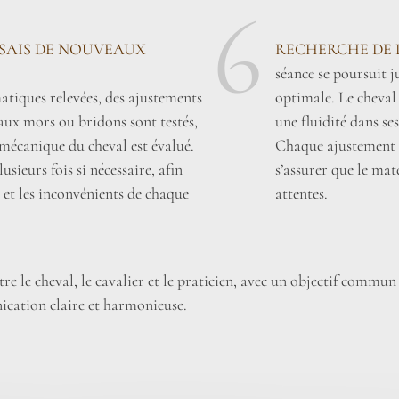
6
SSAIS DE NOUVEAUX
RECHERCHE DE 
séance se poursuit 
tiques relevées, des ajustements
optimale. Le cheval
aux mors ou bridons sont testés,
une fluidité dans se
omécanique du cheval est évalué.
Chaque ajustement e
usieurs fois si nécessaire, afin
s’assurer que le mat
 et les inconvénients de chaque
attentes.
e le cheval, le cavalier et le praticien, avec un objectif commun
cation claire et harmonieuse.