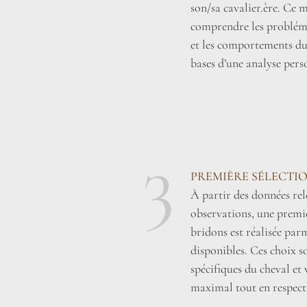
son/sa cavalier.ère. Ce
comprendre les probléma
et les comportements du c
bases d’une analyse pers
3
PREMIÈRE SÉLECTI
À partir des données rele
observations, une premiè
bridons est réalisée par
disponibles. Ces choix so
spécifiques du cheval et 
maximal tout en respect