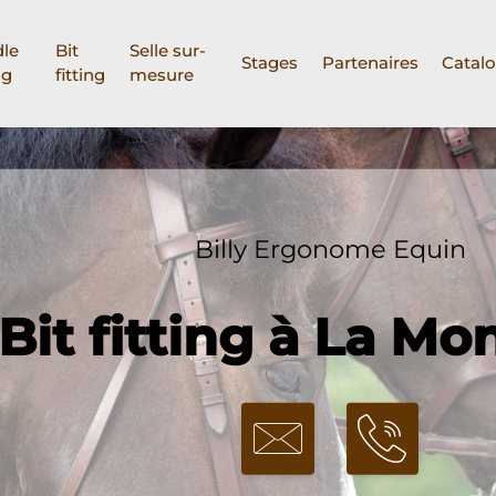
le
Bit
Selle sur-
Stages
Partenaires
Catal
ng
fitting
mesure
Billy Ergonome Equin
Bit fitting à La M