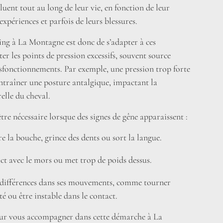
luent tout au long de leur vie, en fonction de leur
 expériences et parfois de leurs blessures.
tting à La Montagne est donc de s’adapter à ces
iter les points de pression excessifs, souvent source
ysfonctionnements. Par exemple, une pression trop forte
entraîner une posture antalgique, impactant la
lle du cheval.
être nécessaire lorsque des signes de gêne apparaissent :
e la bouche, grince des dents ou sort la langue.
tact avec le mors ou met trop de poids dessus.
 différences dans ses mouvements, comme tourner
é ou être instable dans le contact.
r vous accompagner dans cette démarche à La