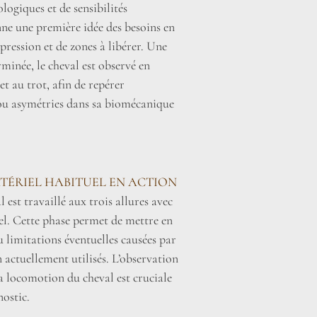
ogiques et de sensibilités
nne une première idée des besoins en
pression et de zones à libérer. Une
erminée, le cheval est observé en
t au trot, afin de repérer
 ou asymétries dans sa biomécanique
TÉRIEL HABITUEL EN ACTION
l est travaillé aux trois allures avec
el. Cette phase permet de mettre en
u limitations éventuelles causées par
 actuellement utilisés. L’observation
la locomotion du cheval est cruciale
nostic.