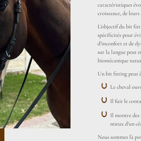
caractéristiques évo
croissance, de leurs
L’objectif du bit fi
spécificités pour év
d’inconfort et de d
sur la langue peut 
biomécanique nature
Un bit fitting peut 
Le cheval ouvr
Il fuit le con
Il montre des
mieux d’un côt
Nous sommes là pou