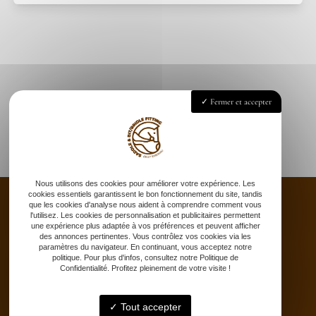
Fermer et accepter
Nous utilisons des cookies pour améliorer votre expérience. Les
cookies essentiels garantissent le bon fonctionnement du site, tandis
que les cookies d'analyse nous aident à comprendre comment vous
l'utilisez. Les cookies de personnalisation et publicitaires permettent
une expérience plus adaptée à vos préférences et peuvent afficher
des annonces pertinentes. Vous contrôlez vos cookies via les
Accueil
paramètres du navigateur. En continuant, vous acceptez notre
Saddle fitting
politique. Pour plus d'infos, consultez notre Politique de
Confidentialité. Profitez pleinement de votre visite !
Bit fitting
Selle sur-mesure
Tout accepter
Stages