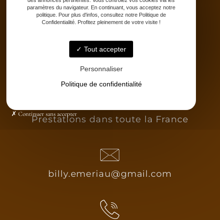
Partenaires
des annonces pertinentes. Vous contrôlez vos cookies via les
paramètres du navigateur. En continuant, vous acceptez notre
Catalogue
politique. Pour plus d'infos, consultez notre Politique de
Contact
Confidentialité. Profitez pleinement de votre visite !
Tout accepter
Personnaliser
Politique de confidentialité
Continuer sans accepter
Prestations dans toute la France
billy.emeriau@gmail.com