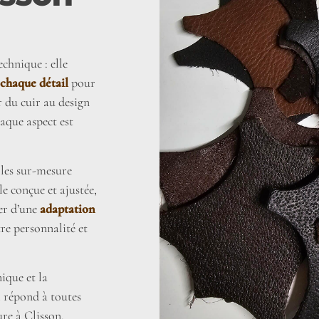
chnique : elle
 chaque détail
pour
r du cuir au design
haque aspect est
elles sur-mesure
lle conçue et ajustée,
rer d’une
adaptation
tre personnalité et
ique et la
i répond à toutes
re à Clisson.