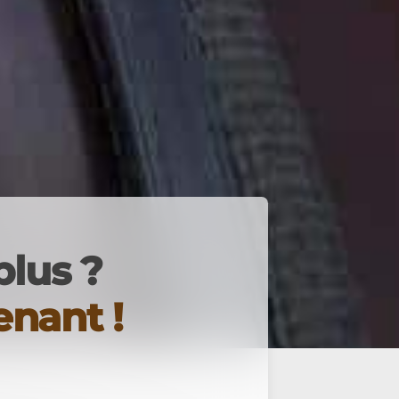
plus ?
nant !