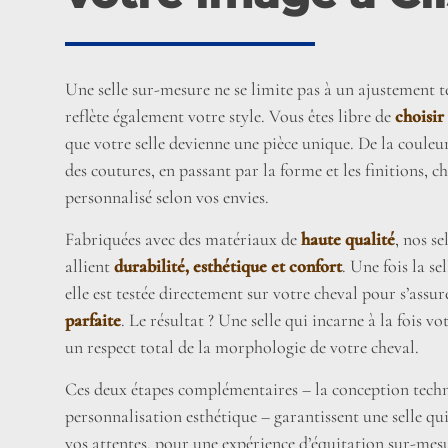
Une selle sur-mesure ne se limite pas à un ajustement te
reflète également votre style. Vous êtes libre de
choisir
que votre selle devienne une pièce unique. De la couleu
des coutures, en passant par la forme et les finitions, c
personnalisé selon vos envies.
Fabriquées avec des matériaux de
haute qualité
, nos s
allient
durabilité, esthétique et confort
. Une fois la se
elle est testée directement sur votre cheval pour s’assu
parfaite
. Le résultat ? Une selle qui incarne à la fois vo
un respect total de la morphologie de votre cheval.
Ces deux étapes complémentaires – la conception techn
personnalisation esthétique – garantissent une selle qu
vos attentes, pour une expérience d’équitation sur-mesu