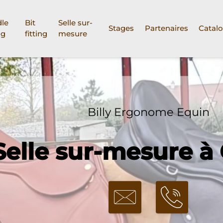
le
Bit
Selle sur-
Stages
Partenaires
Catal
ng
fitting
mesure
Billy Ergonome Equin
Selle sur-mesure à 