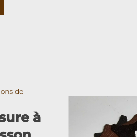
tions de
sure à
isson