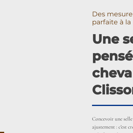
Des mesures
parfaite à l
Une se
pensé
cheval
Cliss
Concevoir une selle 
ajustement : c’est c