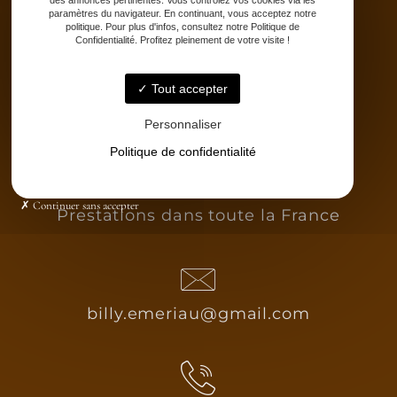
Partenaires
des annonces pertinentes. Vous contrôlez vos cookies via les
paramètres du navigateur. En continuant, vous acceptez notre
Catalogue
politique. Pour plus d'infos, consultez notre Politique de
Contact
Confidentialité. Profitez pleinement de votre visite !
Tout accepter
Personnaliser
Politique de confidentialité
Continuer sans accepter
Prestations dans toute la France
billy.emeriau@gmail.com