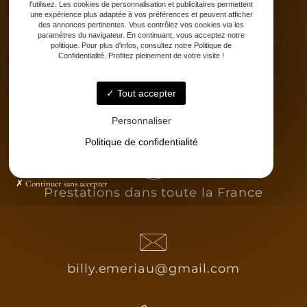
l'utilisez. Les cookies de personnalisation et publicitaires permettent
Stages
une expérience plus adaptée à vos préférences et peuvent afficher
Partenaires
des annonces pertinentes. Vous contrôlez vos cookies via les
paramètres du navigateur. En continuant, vous acceptez notre
Catalogue
politique. Pour plus d'infos, consultez notre Politique de
Confidentialité. Profitez pleinement de votre visite !
Contact
Tout accepter
Personnaliser
Politique de confidentialité
Continuer sans accepter
Prestations dans toute la France
billy.emeriau@gmail.com