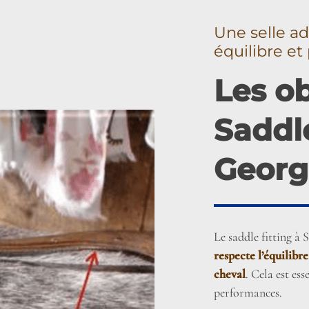
Une selle ad
équilibre e
Les ob
Saddle
Georg
Le saddle fitting à 
respecte l’équilibre
cheval
. Cela est es
performances.