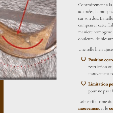
Contrairement à la 
adaptées, la morpho
sur son dos. La sel
compenser cette faib
manière homogène su
douleurs, de blessur
Une selle bien ajust
Position corr
restriction ou
mouvement rot
Limitation po
pour ne pas af
L’objectif ultime du
mouvement
et le
co