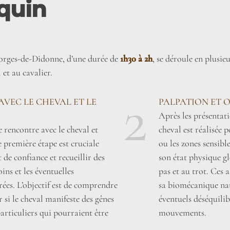
quin
eorges-de-Didonne, d’une durée de
1h30 à 2h
, se déroule en plusie
 et au cavalier.
2
AVEC LE CHEVAL ET LE
PALPATION ET 
Après les présentat
 rencontre avec le cheval et
cheval est réalisée 
e première étape est cruciale
ou les zones sensib
de confiance et recueillir des
son état physique gl
ins et les éventuelles
pas et au trot. Ces 
ées. L’objectif est de comprendre
sa biomécanique nat
er si le cheval manifeste des gênes
éventuels déséquilib
rticuliers qui pourraient être
mouvements.