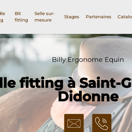
le
Bit
Selle sur-
Stages
Partenaires
Catal
ng
fitting
mesure
Billy Ergonome Equin
le fitting à Saint-
Didonne