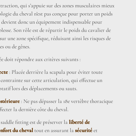
traction, qui s’appuie sur des zones musculaires mieux
logie du cheval n’est pas conçue pour porter un poids
le devient donc un équipement indispensable pour
lesse. Son rôle est de répartir le poids du cavalier de
r une zone spécifique, réduisant ainsi les risques de
es ou de gênes.
ée doit répondre aux critères suivants :
ecte
: Placée derrière la scapula pour éviter toute
 contrainte sur cette articulation, qui effectue un
atif lors des déplacements ou sauts.
stérieure
: Ne pas dépasser la 18e vertèbre thoracique
fecter la dernière côte du cheval.
 saddle fitting est de préserver la
liberté de
nfort du cheval
tout en assurant la
sécurité
et