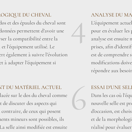
4
OGIQUE DU CHEVAL
ANALYSE DU MA
dos et des épaules du cheval sont
L’équipement actuel
s données permettent d’avoir une
pour en évaluer les p
ser la compatibilité entre la
analyse est ensuite 
et l’équipement utilisé. Le
prises, afin d’identi
rt également à suivre l’évolution
est de comprendre si 
et à adapter l’équipement si
modifications doive
répondre aux besoin
6
NT DU MATÉRIEL ACTUEL
ESSAI D’UNE SE
 placée sur le dos du cheval comme
Dans les cas où l’éq
t de discuter des aspects qui
nouvelle selle est p
 contraire, de ceux qui posent
d’occasion, est choi
ents mineurs sont possibles, ils
et de la morphologie
La selle ainsi modifiée est ensuite
réalisé pour évaluer 