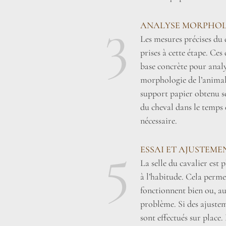
3
ANALYSE MORPHOL
Les mesures précises du 
prises à cette étape. Ce
base concrète pour analy
morphologie de l’animal 
support papier obtenu se
du cheval dans le temps 
nécessaire.
5
ESSAI ET AJUSTEME
La selle du cavalier est
à l’habitude. Cela perme
fonctionnent bien ou, au
problème. Si des ajustem
sont effectués sur place. 