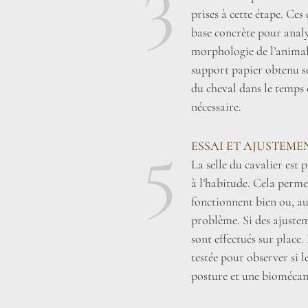
3
prises à cette étape. Ce
base concrète pour analy
morphologie de l’animal 
support papier obtenu se
du cheval dans le temps 
nécessaire.
5
ESSAI ET AJUSTEME
La selle du cavalier est
à l’habitude. Cela perme
fonctionnent bien ou, au
problème. Si des ajustem
sont effectués sur place. 
testée pour observer si 
posture et une biomécan