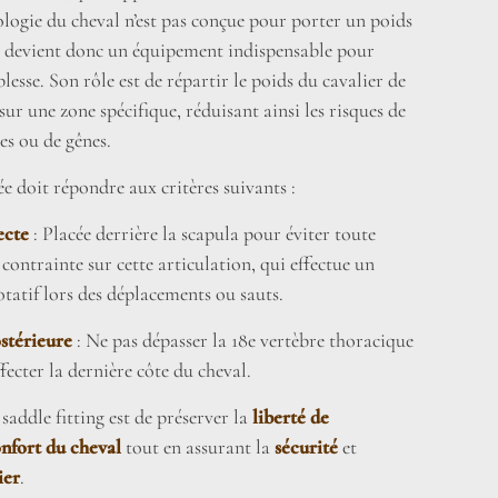
logie du cheval n’est pas conçue pour porter un poids
le devient donc un équipement indispensable pour
lesse. Son rôle est de répartir le poids du cavalier de
r une zone spécifique, réduisant ainsi les risques de
es ou de gênes.
ée doit répondre aux critères suivants :
ecte
: Placée derrière la scapula pour éviter toute
 contrainte sur cette articulation, qui effectue un
atif lors des déplacements ou sauts.
stérieure
: Ne pas dépasser la 18e vertèbre thoracique
fecter la dernière côte du cheval.
 saddle fitting est de préserver la
liberté de
nfort du cheval
tout en assurant la
sécurité
et
ier
.