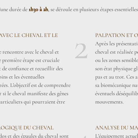
d’une durée de
1h30 à 2h
, se déroule en plusieurs étapes essentiel
2
AVEC LE CHEVAL ET LE
PALPATION ET 
Après les présentat
 rencontre avec le cheval et
cheval est réalisée 
e première étape est cruciale
ou les zones sensib
de confiance et recueillir des
son état physique gl
ins et les éventuelles
pas et au trot. Ces 
ées. L’objectif est de comprendre
sa biomécanique nat
er si le cheval manifeste des gênes
éventuels déséquilib
rticuliers qui pourraient être
mouvements.
OGIQUE DU CHEVAL
ANALYSE DU MA
dos et des épaules du cheval sont
L’équipement actuel