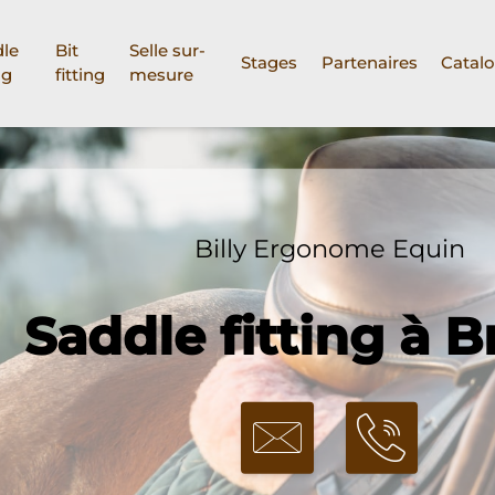
le
Bit
Selle sur-
Stages
Partenaires
Catal
ng
fitting
mesure
Billy Ergonome Equin
Saddle fitting à 