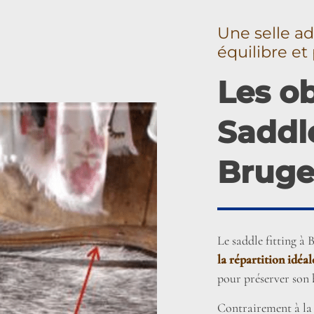
Une selle ad
équilibre e
Les ob
Saddle
Bruge
Le saddle fitting à 
la répartition idéal
pour préserver son 
Contrairement à la 