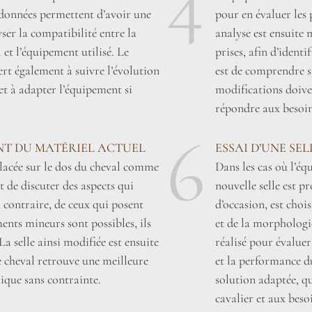
4
s données permettent d’avoir une
pour en évaluer les p
ser la compatibilité entre la
analyse est ensuite 
et l’équipement utilisé. Le
prises, afin d’identi
rt également à suivre l’évolution
est de comprendre si 
et à adapter l’équipement si
modifications doive
répondre aux besoin
6
NT DU MATÉRIEL ACTUEL
ESSAI D’UNE SE
 placée sur le dos du cheval comme
Dans les cas où l’éq
t de discuter des aspects qui
nouvelle selle est p
 contraire, de ceux qui posent
d’occasion, est choi
ents mineurs sont possibles, ils
et de la morphologie
La selle ainsi modifiée est ensuite
réalisé pour évaluer 
le cheval retrouve une meilleure
et la performance du
ique sans contrainte.
solution adaptée, qu
cavalier et aux beso