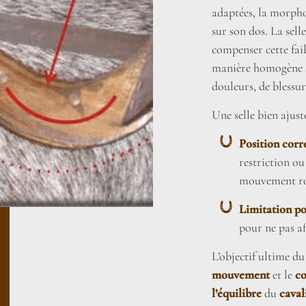
adaptées, la morpho
sur son dos. La sel
compenser cette faib
manière homogène su
douleurs, de blessur
Une selle bien ajust
Position corr
restriction ou
mouvement rot
Limitation po
pour ne pas af
L’objectif ultime du
mouvement
et le
co
l’équilibre
du
caval