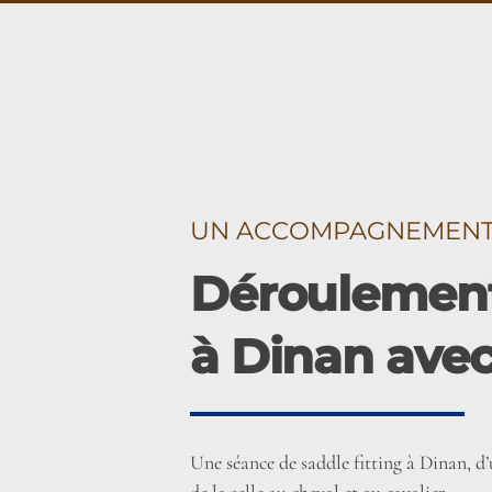
UN ACCOMPAGNEMENT É
Déroulement
à Dinan ave
Une séance de saddle fitting à Dinan, d
de la selle au cheval et au cavalier.