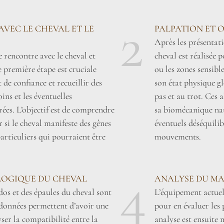
2
AVEC LE CHEVAL ET LE
PALPATION ET 
Après les présentat
 rencontre avec le cheval et
cheval est réalisée 
e première étape est cruciale
ou les zones sensib
de confiance et recueillir des
son état physique gl
ins et les éventuelles
pas et au trot. Ces 
ées. L’objectif est de comprendre
sa biomécanique nat
er si le cheval manifeste des gênes
éventuels déséquilib
rticuliers qui pourraient être
mouvements.
4
OGIQUE DU CHEVAL
ANALYSE DU MA
dos et des épaules du cheval sont
L’équipement actuel
s données permettent d’avoir une
pour en évaluer les p
ser la compatibilité entre la
analyse est ensuite 