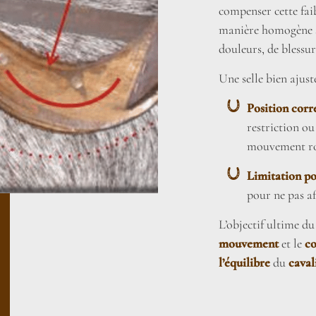
compenser cette faib
manière homogène su
douleurs, de blessur
Une selle bien ajust
Position corr
restriction ou
mouvement rot
Limitation po
pour ne pas af
L’objectif ultime du
mouvement
et le
co
l’équilibre
du
caval