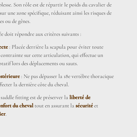
lesse. Son rôle est de répartir le poids du cavalier de
r une zone spécifique, réduisant ainsi les risques de
es ou de gênes.
ée doit répondre aux critères suivants :
ecte
: Placée derrière la scapula pour éviter toute
 contrainte sur cette articulation, qui effectue un
atif lors des déplacements ou sauts.
stérieure
: Ne pas dépasser la 18e vertèbre thoracique
fecter la dernière côte du cheval.
 saddle fitting est de préserver la
liberté de
nfort du cheval
tout en assurant la
sécurité
et
ier
.