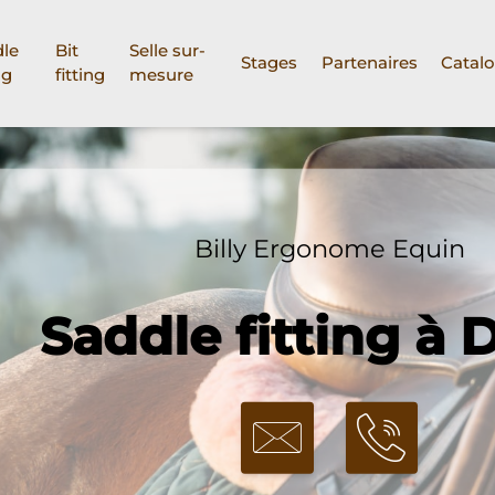
le
Bit
Selle sur-
Stages
Partenaires
Catal
ng
fitting
mesure
Billy Ergonome Equin
Saddle fitting à 