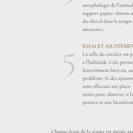
morphologie de l’animal 
support papier obtenu se
du cheval dans le temps 
nécessaire.
5
ESSAI ET AJUSTEME
La selle du cavalier est
à l’habitude. Cela perme
fonctionnent bien ou, au
problème. Si des ajustem
sont effectués sur place. 
testée pour observer si 
posture et une biomécan
Chaque étape de la séance est menée ave