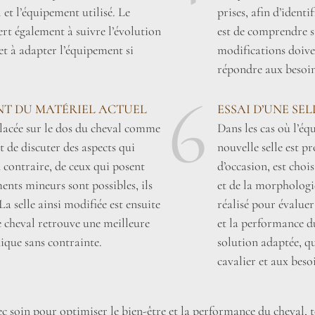
et l’équipement utilisé. Le
prises, afin d’identi
rt également à suivre l’évolution
est de comprendre si 
et à adapter l’équipement si
modifications doive
répondre aux besoin
6
NT DU MATÉRIEL ACTUEL
ESSAI D’UNE SE
 placée sur le dos du cheval comme
Dans les cas où l’éq
t de discuter des aspects qui
nouvelle selle est p
 contraire, de ceux qui posent
d’occasion, est choi
ents mineurs sont possibles, ils
et de la morphologie
La selle ainsi modifiée est ensuite
réalisé pour évaluer 
le cheval retrouve une meilleure
et la performance du
ique sans contrainte.
solution adaptée, qu
cavalier et aux beso
c soin pour optimiser le bien-être et la performance du cheval,