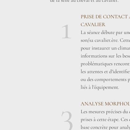
1
PRISE DE CONTACT 
CAVALIER
La séance débute par une
son/sa cavalier.ère. Cett
pour instaurer un climat 
informations sur les beso
problématiques rencontr
les attentes et d’identifi
ou des comportements pa
liés à l’équipement.
3
ANALYSE MORPHOL
Les mesures précises du 
prises à cette étape. Ce
base concrète pour analy