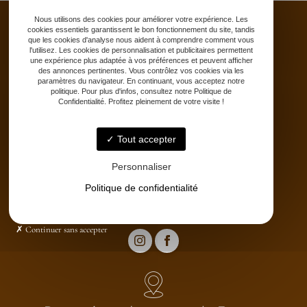
Nous utilisons des cookies pour améliorer votre expérience. Les
cookies essentiels garantissent le bon fonctionnement du site, tandis
que les cookies d'analyse nous aident à comprendre comment vous
l'utilisez. Les cookies de personnalisation et publicitaires permettent
une expérience plus adaptée à vos préférences et peuvent afficher
Accueil
des annonces pertinentes. Vous contrôlez vos cookies via les
Saddle fitting
paramètres du navigateur. En continuant, vous acceptez notre
politique. Pour plus d'infos, consultez notre Politique de
Bit fitting
Confidentialité. Profitez pleinement de votre visite !
Selle sur-mesure
Stages
Tout accepter
Partenaires
Catalogue
Personnaliser
Contact
Politique de confidentialité
Continuer sans accepter