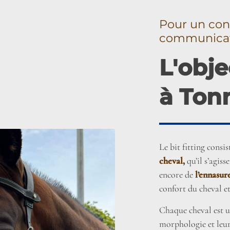
Pour un con
communica
L'obje
à Ton
Le bit fitting consis
cheval,
qu’il s’agiss
encore de
l’ennasur
confort du cheval et
Chaque cheval est u
morphologie et leu