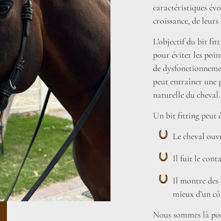
caractéristiques évo
croissance, de leurs
L’objectif du bit fit
pour éviter les poin
de dysfonctionnemen
peut entraîner une 
naturelle du cheval.
Un bit fitting peut 
Le cheval ouvr
Il fuit le con
Il montre des
mieux d’un côt
Nous sommes là pou