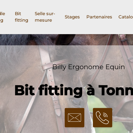
le
Bit
Selle sur-
Stages
Partenaires
Catal
ng
fitting
mesure
Billy Ergonome Equin
Bit fitting à Ton