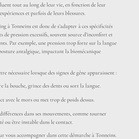
luent tout au long de leur vie, en fonction de leur
 expériences et parfois de leurs blessures.
ting à Tonneins est donc de s’adapter à ces spécificités
ts de pression excessifs, souvent source d’inconfort et
ts. Par exemple, une pression trop forte sur la langue
posture antalgique, impactant la biomécanique
être nécessaire lorsque des signes de gêne apparaissent :
e la bouche, grince des dents ou sort la langue.
tact avec le mors ou met trop de poids dessus.
 différences dans ses mouvements, comme tourner
é ou être instable dans le contact.
r vous accompagner dans cette démarche à Tonneins.