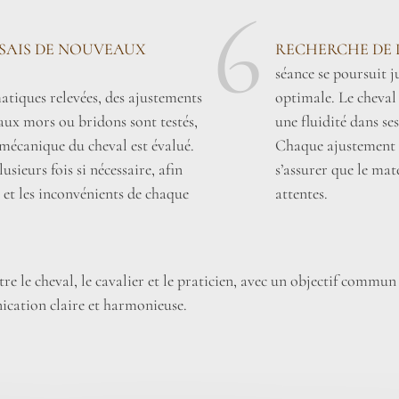
6
SSAIS DE NOUVEAUX
RECHERCHE DE 
séance se poursuit 
tiques relevées, des ajustements
optimale. Le cheval
aux mors ou bridons sont testés,
une fluidité dans se
omécanique du cheval est évalué.
Chaque ajustement e
usieurs fois si nécessaire, afin
s’assurer que le mat
 et les inconvénients de chaque
attentes.
e le cheval, le cavalier et le praticien, avec un objectif commun
cation claire et harmonieuse.