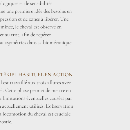
ogiques et de sensibilités
nne une première idée des besoins en
pression et de zones à libérer. Une
erminée, le cheval est observé en
t au trot, afin de repérer
 ou asymétries dans sa biomécanique
TÉRIEL HABITUEL EN ACTION
l est travaillé aux trois allures avec
el. Cette phase permet de mettre en
u limitations éventuelles causées par
 actuellement utilisés. L’observation
la locomotion du cheval est cruciale
nostic.