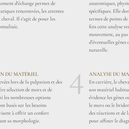
 moment d’échange permet de
anatomiques, physiol
tiques rencontrées, les attentes
spécifiques. Elle do
heval. Il s’agit de poser les
termes de points de 
onnalisée.
fois cette analyse t
mouvement, au pas e
d’éventuelles gênes
naturelle.
4
ON DU MATÉRIEL
ANALYSE DU MA
vées lors de la palpation et des
En carrière, le cheva
re sélection de mors et de
son matériel habitu
mi les nombreuses options
évidence les gênes o
nt basés sur les besoins
le mors ou le bridon
visent à offrir un confort
des réactions et de 
ant sa morphologie.
pour affiner le diag