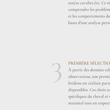
son/sa cavalier.ère. Ce
comprendre les probléma
et les comportements du c
bases d’une analyse pers
3
PREMIÈRE SÉLECTI
À partir des données rele
observations, une premiè
bridons est réalisée par
disponibles. Ces choix so
spécifiques du cheval et 
maximal tout en respect