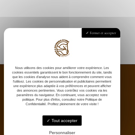
Fermer et accepter
Nous utilisons des cookies pour améliorer votre expérience. Les
cookies essentiels garantissent le bon fonctionnement du site, tandis
que les cookies d'analyse nous aident à comprendre comment vous
l'utilisez. Les cookies de personnalisation et publicitaires permettent
une expérience plus adaptée à vos préférences et peuvent afficher
Accueil
des annonces pertinentes. Vous contrôlez vos cookies via les
paramètres du navigateur. En continuant, vous acceptez notre
Saddle fitting
politique. Pour plus d'infos, consultez notre Politique de
Confidentialité. Profitez pleinement de votre visite !
Bit fitting
Selle sur-mesure
Stages
Tout accepter
Partenaires
Personnaliser
Catalogue