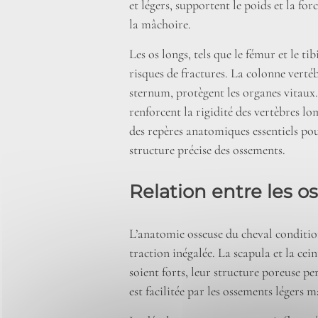
et légers, supportent le poids et la f
la mâchoire.
Les os longs, tels que le fémur et le t
risques de fractures. La colonne vertéb
sternum, protègent les organes vitaux.
renforcent la rigidité des vertèbres l
des repères anatomiques essentiels po
structure précise des ossements.
Relation entre les o
L’anatomie osseuse du cheval conditi
traction inégalée. La scapula et la ce
soient forts, leur structure poreuse p
est facilitée par les ossements légers m