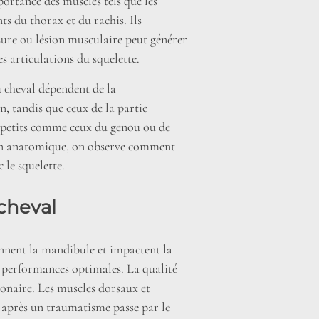
ortance des muscles tels que les
ts du thorax et du rachis. Ils
ssure ou lésion musculaire peut générer
s articulations du squelette.
 cheval dépendent de la
n, tandis que ceux de la partie
us petits comme ceux du genou ou de
tion anatomique, on observe comment
 le squelette.
cheval
nnent la mandibule et impactent la
s performances optimales. La qualité
monaire. Les muscles dorsaux et
n après un traumatisme passe par le