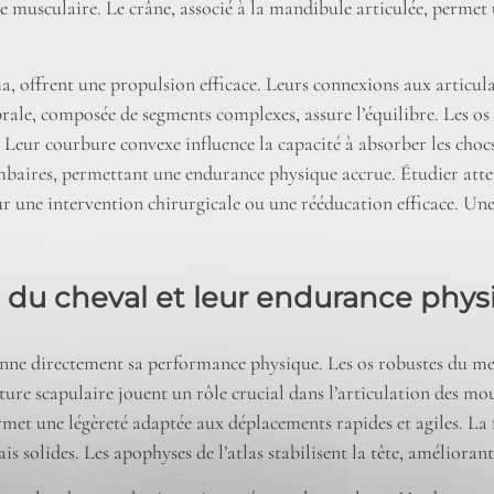
orce musculaire. Le crâne, associé à la mandibule articulée, perm
ibia, offrent une propulsion efficace. Leurs connexions aux articul
rale, composée de segments complexes, assure l’équilibre. Les os d
 Leur courbure convexe influence la capacité à absorber les choc
ombaires, permettant une endurance physique accrue. Étudier atte
ur une intervention chirurgicale ou une rééducation efficace. Un
s du cheval et leur endurance phy
onne directement sa performance physique. Les os robustes du me
inture scapulaire jouent un rôle crucial dans l’articulation des m
ermet une légèreté adaptée aux déplacements rapides et agiles. La 
ais solides. Les apophyses de l’atlas stabilisent la tête, améliorant