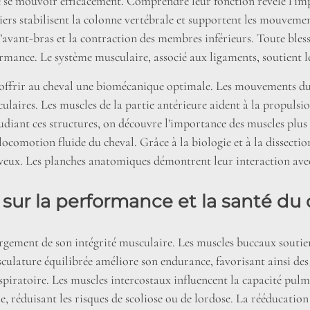
 se mouvoir efficacement. Comprendre leur fonction révèle l’imp
niers stabilisent la colonne vertébrale et supportent les mouvemen
 l’avant-bras et la contraction des membres inférieurs. Toute ble
ormance. Le système musculaire, associé aux ligaments, soutient le
 offrir au cheval une biomécanique optimale. Les mouvements du
laires. Les muscles de la partie antérieure aident à la propulsio
étudiant ces structures, on découvre l’importance des muscles pl
 locomotion fluide du cheval. Grâce à la biologie et à la dissec
rveux. Les planches anatomiques démontrent leur interaction avec
sur la performance et la santé du 
rgement de son intégrité musculaire. Les muscles buccaux soutie
culature équilibrée améliore son endurance, favorisant ainsi de
spiratoire. Les muscles intercostaux influencent la capacité pul
e, réduisant les risques de scoliose ou de lordose. La rééducatio