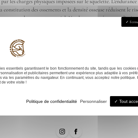
 par les charges physiques imposées sur le squelette. L’enduranc
a constitution des ossements et la densité osseuse réduisent le r
s structurent le mouvement axial. Une bonne santé osseuse diminue 
Ferme
être constamment examinés pour prévenir les déformations. Toutes
ructure osseuse bien entretenue. Elles révèlent également la con
formance optimale du cheval.
s fonctions et son importance
Next:
Anatomie jamb
es essentiels garantissent le bon fonctionnement du site, tandis que les cookies 
sonnalisation et publicitaires permettent une expérience plus adaptée à vos préfé
 via les paramètres du navigateur. En continuant, vous acceptez notre politique. 
de votre visite !
fitting
Selle sur-mesure
Stages
Part
Politique de confidentialité
Personnaliser
Tout acce