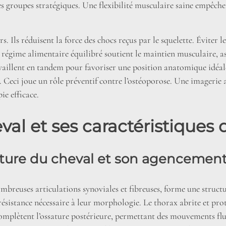
 groupes stratégiques. Une flexibilité musculaire saine empêche l
. Ils réduisent la force des chocs reçus par le squelette. Éviter l
 régime alimentaire équilibré soutient le maintien musculaire, as
aillent en tandem pour favoriser une position anatomique idéale.
 Ceci joue un rôle préventif contre l’ostéoporose. Une imagerie 
ie efficace.
al et ses caractéristiques d
sature du cheval et son agencemen
ombreuses articulations synoviales et fibreuses, forme une structu
a résistance nécessaire à leur morphologie. Le thorax abrite et pro
omplètent l’ossature postérieure, permettant des mouvements flui