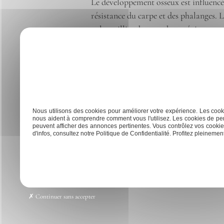
Le développement osseux est influencé
résistance du carpe et des phalanges. L
et les saillies des apophyses épineuse
Les hanches et le maxillaire doivent 
compréhension de l’importance d’une st
descriptive à la longévité et à la per
Previous:
Anatomie boulet cheval : comprendre se
Navigation
Nous utilisons des cookies pour améliorer votre expérience. Les cooki
nous aident à comprendre comment vous l'utilisez. Les cookies de per
de
peuvent afficher des annonces pertinentes. Vous contrôlez vos cookies
d'infos, consultez notre Politique de Confidentialité. Profitez pleinement 
l’article
Accueil
Saddle fitting
Bit 
Continuer sans accepter