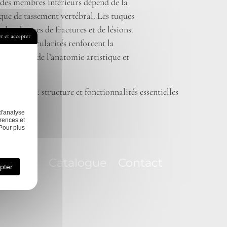
e des membres inférieurs dépend de la
isque de tassement vertébral. Les tuques
les chances de fractures et de lésions.
r et accepter
 ces particularités renforcent la
tribution de l’anatomie artistique et
e cheval : structure et fonctionnalités essentielles
d'analyse
rences et
Pour plus
enaires
Catalogue
Contact
pter