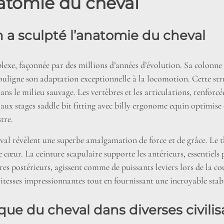
natomie du cheval
 a sculpté l’anatomie du cheval
exe, façonnée par des millions d’années d’évolution. Sa colonne 
souligne son adaptation exceptionnelle à la locomotion. Cette str
dans le milieu sauvage. Les vertèbres et les articulations, renforc
r aux
stages saddle bit fitting avec billy ergonome equin
optimise 
tre.
heval révèlent une superbe amalgamation de force et de grâce. Le
le cœur. La ceinture scapulaire supporte les antérieurs, essentiel
bres postérieurs, agissent comme de puissants leviers lors de la 
vitesses impressionnantes tout en fournissant une incroyable stabi
que du cheval dans diverses civilis