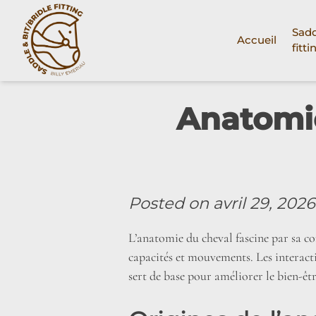
Skip
to
Sadd
Accueil
content
fitti
Anatomie
Posted on
avril 29, 2026
L’anatomie du cheval fascine par sa co
capacités et mouvements. Les interacti
sert de base pour améliorer le bien-êt