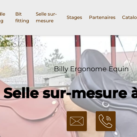
le
Bit
Selle sur-
Stages
Partenaires
Catal
ng
fitting
mesure
Billy Ergonome Equin
Selle sur-mesure 