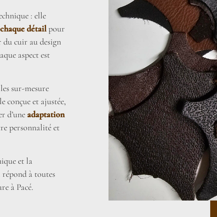
chnique : elle
 chaque détail
pour
r du cuir au design
haque aspect est
elles sur-mesure
lle conçue et ajustée,
rer d’une
adaptation
tre personnalité et
ique et la
i répond à toutes
re à Pacé.