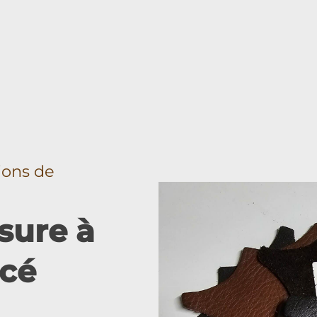
tions de
sure à
acé