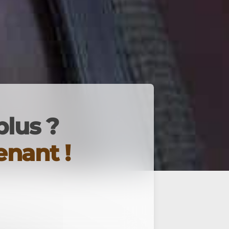
plus ?
nant !