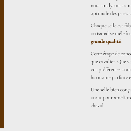
nous analysons sa 
optimale des pressi
Chaque selle est fab
artisanal se mêle à
grande qualité
.
Cette étape de conc
que cavalier. Que v
vos préférences son
harmonie parfaite e
Une selle bien conçu
atout pour améliore
cheval.