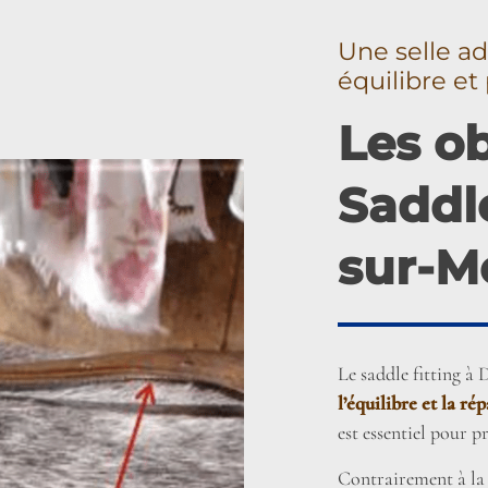
Une selle ad
équilibre e
Les ob
Saddle
sur-M
Le saddle fitting à 
l’équilibre et la ré
est essentiel pour p
Contrairement à la 