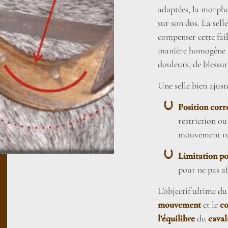
adaptées, la morpho
sur son dos. La sel
compenser cette faib
manière homogène su
douleurs, de blessur
Une selle bien ajust
Position corr
restriction ou
mouvement rot
Limitation po
pour ne pas af
L’objectif ultime du
mouvement
et le
co
l’équilibre
du
caval