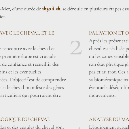
r-Mer, d’une durée de
1h30 à 2h
, se déroule en plusieurs étapes es
ier.
2
AVEC LE CHEVAL ET LE
PALPATION ET 
Après les présentat
 rencontre avec le cheval et
cheval est réalisée 
e première étape est cruciale
ou les zones sensib
de confiance et recueillir des
son état physique gl
ins et les éventuelles
pas et au trot. Ces 
ées. L’objectif est de comprendre
sa biomécanique nat
er si le cheval manifeste des gênes
éventuels déséquilib
rticuliers qui pourraient être
mouvements.
OGIQUE DU CHEVAL
ANALYSE DU MA
dos et des épaules du cheval sont
L’équipement actuel