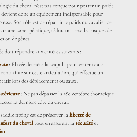
logie du cheval n’est pas conçue pour porter un poids
le devient donc un équipement indispensable pour
lesse. Son rôle est de répartir le poids du cavalier de
r une zone spécifique, réduisant ainsi les risques de
es ou de gênes.
ée doit répondre aux critères suivants :
ecte
: Placée derrière la scapula pour éviter toute
 contrainte sur cette articulation, qui effectue un
atif lors des déplacements ou sauts.
stérieure
: Ne pas dépasser la 18e vertèbre thoracique
fecter la dernière côte du cheval.
 saddle fitting est de préserver la
liberté de
nfort du cheval
tout en assurant la
sécurité
et
ier
.