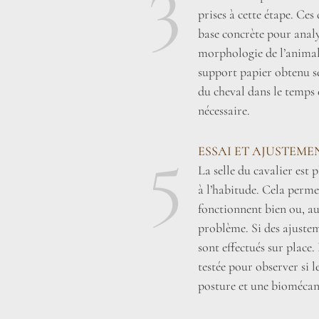
3
prises à cette étape. Ce
base concrète pour analy
morphologie de l’animal 
support papier obtenu se
du cheval dans le temps 
nécessaire.
5
ESSAI ET AJUSTEME
La selle du cavalier est
à l’habitude. Cela perme
fonctionnent bien ou, au
problème. Si des ajustem
sont effectués sur place. 
testée pour observer si 
posture et une biomécan