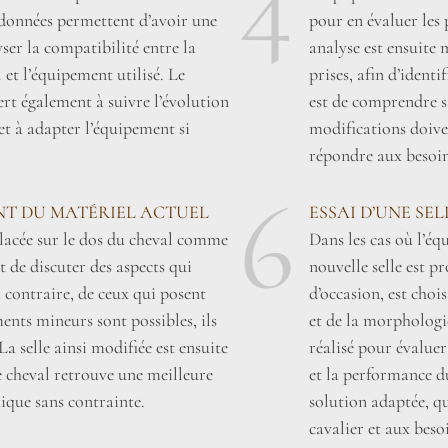
4
s données permettent d’avoir une
pour en évaluer les p
ser la compatibilité entre la
analyse est ensuite 
et l’équipement utilisé. Le
prises, afin d’identi
rt également à suivre l’évolution
est de comprendre si 
et à adapter l’équipement si
modifications doive
répondre aux besoin
6
NT DU MATÉRIEL ACTUEL
ESSAI D’UNE SE
 placée sur le dos du cheval comme
Dans les cas où l’éq
t de discuter des aspects qui
nouvelle selle est p
 contraire, de ceux qui posent
d’occasion, est choi
ents mineurs sont possibles, ils
et de la morphologie
La selle ainsi modifiée est ensuite
réalisé pour évaluer 
le cheval retrouve une meilleure
et la performance du
ique sans contrainte.
solution adaptée, qu
cavalier et aux beso