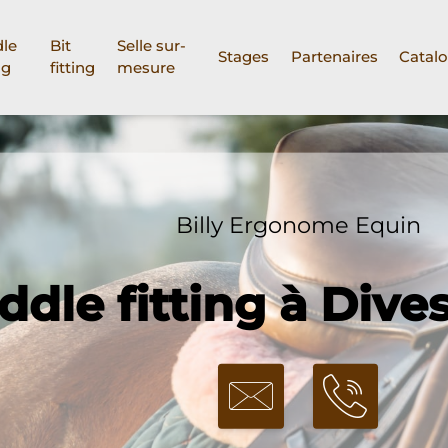
le
Bit
Selle sur-
Stages
Partenaires
Catal
ng
fitting
mesure
Billy Ergonome Equin
ddle fitting à Dive