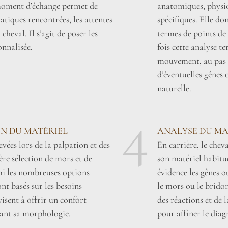
 moment d’échange permet de
anatomiques, physiol
tiques rencontrées, les attentes
spécifiques. Elle do
heval. Il s’agit de poser les
termes de points de 
onnalisée.
fois cette analyse t
mouvement, au pas e
d’éventuelles gênes
naturelle.
4
ON DU MATÉRIEL
ANALYSE DU MA
vées lors de la palpation et des
En carrière, le cheva
re sélection de mors et de
son matériel habitu
mi les nombreuses options
évidence les gênes o
nt basés sur les besoins
le mors ou le bridon
visent à offrir un confort
des réactions et de 
ant sa morphologie.
pour affiner le diag