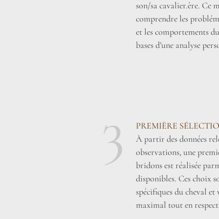
son/sa cavalier.ère. Ce
comprendre les probléma
et les comportements du c
bases d’une analyse pers
3
PREMIÈRE SÉLECTI
À partir des données rele
observations, une premiè
bridons est réalisée par
disponibles. Ces choix so
spécifiques du cheval et 
maximal tout en respect