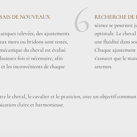
6
SSAIS DE NOUVEAUX
RECHERCHE DE 
séance se poursuit 
tiques relevées, des ajustements
optimale. Le cheval
aux mors ou bridons sont testés,
une fluidité dans se
omécanique du cheval est évalué.
Chaque ajustement e
usieurs fois si nécessaire, afin
s’assurer que le mat
 et les inconvénients de chaque
attentes.
e le cheval, le cavalier et le praticien, avec un objectif commun
cation claire et harmonieuse.