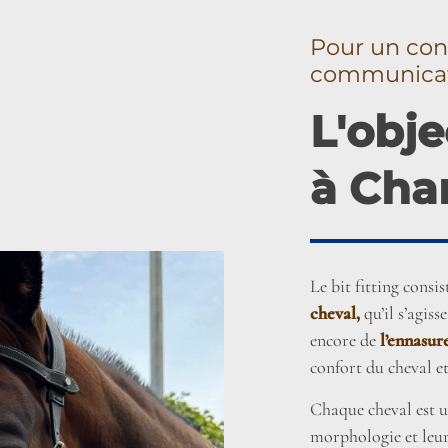
Pour un con
communica
L'obje
à Chan
Le bit fitting consis
cheval,
qu’il s’agiss
encore de
l’ennasur
confort du cheval et
Chaque cheval est u
morphologie et leu