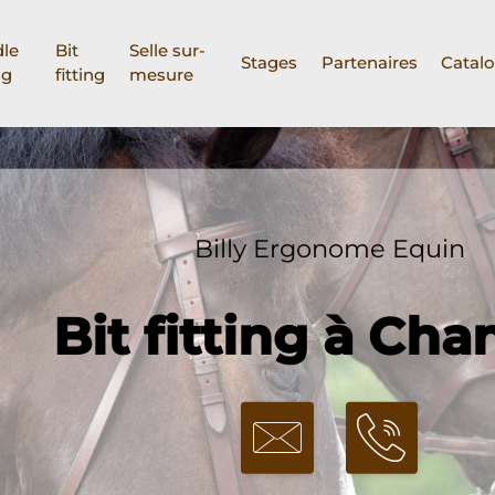
le
Bit
Selle sur-
Stages
Partenaires
Catal
ng
fitting
mesure
Billy Ergonome Equin
Bit fitting à Chan