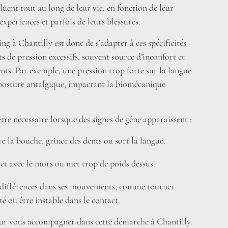
luent tout au long de leur vie, en fonction de leur
 expériences et parfois de leurs blessures.
ting à Chantilly est donc de s’adapter à ces spécificités
ts de pression excessifs, souvent source d’inconfort et
ts. Par exemple, une pression trop forte sur la langue
posture antalgique, impactant la biomécanique
être nécessaire lorsque des signes de gêne apparaissent :
e la bouche, grince des dents ou sort la langue.
tact avec le mors ou met trop de poids dessus.
 différences dans ses mouvements, comme tourner
é ou être instable dans le contact.
r vous accompagner dans cette démarche à Chantilly.