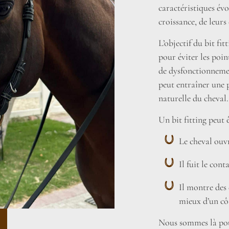
caractéristiques évo
croissance, de leurs
L’objectif du bit fit
pour éviter les poin
de dysfonctionnemen
peut entraîner une 
naturelle du cheval.
Un bit fitting peut 
Le cheval ouvr
Il fuit le con
Il montre des
mieux d’un côt
Nous sommes là pou