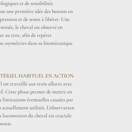
ogiques et de sensibilités
nne une première idée des besoins en
pression et de zones à libérer. Une
erminée, le cheval est observé en
t au trot, afin de repérer
 ou asymétries dans sa biomécanique
TÉRIEL HABITUEL EN ACTION
l est travaillé aux trois allures avec
el. Cette phase permet de mettre en
u limitations éventuelles causées par
 actuellement utilisés. L’observation
la locomotion du cheval est cruciale
nostic.